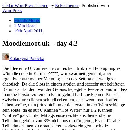
Cedar WordPress Theme
by
EckoThemes
.
Published with
WordPress
.
MoodleMoots
1 Min Read
19th April 2011
Moodlemoot.uk – day 4.2
Katarzyna Potocka
Die Idee eine Unconference zu machen, trotz der Behauptung es
wäre die erste in Europa ?????, war zwar nett gemeint, aber
irgendwie war meiner Meinung nach das Setting ein wenig zu
chaotisch. Da alle Slots in einem großen und seeeehr gut belüfteten
Raum statt fanden, war der Geräuschepegel teilweise so enorm, dass
man die Person vor einem kaum gehört hat! Die kleinen Pausen
zwischendurch ließen schnell erkennen, dass wenn man Kaffee
haben wollte, man prinzipiell unter den ersten in der Warteschlange
sein sollte, da es auf 6 Kannen “Hot Water” nur 1-2 Kannen
“Coffee” gab. In der Mittagspause reichte anscheinend eine
Teilnahmegebühr von 39£ nicht aus um für genug Essen für alle
TeilnehmerInnen zu organisieren, sodass einigen noch die