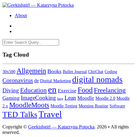
About
Tag Cloud
Allgemein
Books
30x500
Bullet Journal
ChitChat
Coding
digital nomads
Coronavirus
de
Digital Marketing
en
Food
Freelancing
Education
Diving
Exercise
ImageCooking
Lean
Gaming
Moodle
Moodle 2.0
Moodle
lang
MoodleMoots
2.x
Moodle Testing
Morning Routine
Software
Travel
TED Talks
Copyright ©
Geekishgirl — Katarzyna Potocka
. 2026 • All rights
reserved.