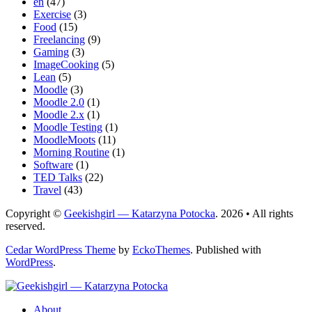
en
(47)
Exercise
(3)
Food
(15)
Freelancing
(9)
Gaming
(3)
ImageCooking
(5)
Lean
(5)
Moodle
(3)
Moodle 2.0
(1)
Moodle 2.x
(1)
Moodle Testing
(1)
MoodleMoots
(11)
Morning Routine
(1)
Software
(1)
TED Talks
(22)
Travel
(43)
Copyright ©
Geekishgirl — Katarzyna Potocka
. 2026 • All rights
reserved.
Cedar WordPress Theme
by
EckoThemes
.
Published with
WordPress
.
About